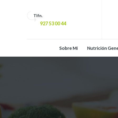
Tlfn.
927 53 00 44
Sobre Mí
Nutrición Gene