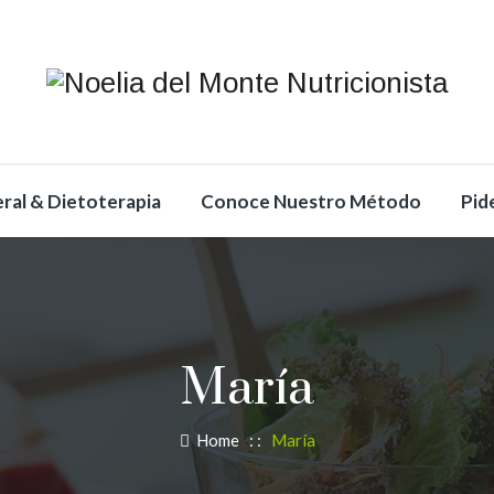
ral & Dietoterapia
Conoce Nuestro Método
Pid
María
Home
: :
María